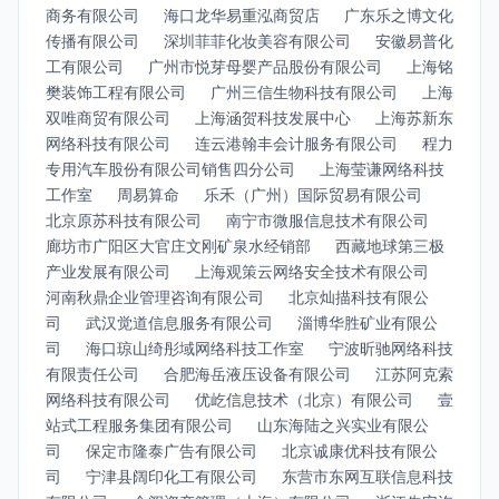
商务有限公司
海口龙华易重泓商贸店
广东乐之博文化
传播有限公司
深圳菲菲化妆美容有限公司
安徽易普化
工有限公司
广州市悦芽母婴产品股份有限公司
上海铭
樊装饰工程有限公司
广州三信生物科技有限公司
上海
双唯商贸有限公司
上海涵贺科技发展中心
上海苏新东
网络科技有限公司
连云港翰丰会计服务有限公司
程力
专用汽车股份有限公司销售四分公司
上海莹谦网络科技
工作室
周易算命
乐禾（广州）国际贸易有限公司
北京原苏科技有限公司
南宁市微服信息技术有限公司
廊坊市广阳区大官庄文刚矿泉水经销部
西藏地球第三极
产业发展有限公司
上海观策云网络安全技术有限公司
河南秋鼎企业管理咨询有限公司
北京灿描科技有限公
司
武汉觉道信息服务有限公司
淄博华胜矿业有限公
司
海口琼山绮彤域网络科技工作室
宁波昕驰网络科技
有限责任公司
合肥海岳液压设备有限公司
江苏阿克索
网络科技有限公司
优屹信息技术（北京）有限公司
壹
站式工程服务集团有限公司
山东海陆之兴实业有限公
司
保定市隆泰广告有限公司
北京诚康优科技有限公
司
宁津县阔印化工有限公司
东营市东网互联信息科技