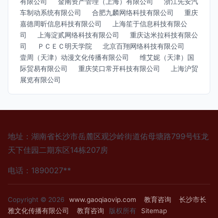
有限公司
金阐资产管理（上海）有限公司
浙江先安汽
车制动系统有限公司
合肥九麟网络科技有限公司
重庆
嘉德周昕信息科技有限公司
上海笙于信息科技有限公
司
上海淀贰网络科技有限公司
重庆达米拉科技有限公
司
ＰＣＥＣ明天学院
北京百翔网络科技有限公司
壹周（天津）动漫文化传播有限公司
维艾妮（天津）国
际贸易有限公司
重庆笑口常开科技有限公司
上海沪贸
展览有限公司
地址：湖南省长沙市岳麓区观沙岭街道佑母塘路799号钰龙
天下佳园二期东区14栋207房
电话：1890027**
Copyright © 2026
www.gaoqiaovip.com
教育咨询
长沙市长
雅文化传播有限公司
教育咨询
版权所有
Sitemap